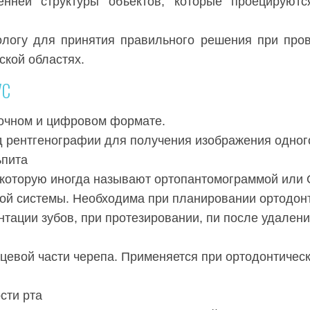
енней структуры объектов, которые проецируют
ологу для принятия правильного решения при пров
ской областях.
УС
очном и цифровом формате.
 рентгенографии для получения изображения одного
ьпита
 которую иногда называют ортопантомограммой или 
ой системы. Необходима при планировании ортодонт
нтации зубов, при протезировании, пи после удалени
цевой части черепа. Применяется при ортодонтическ
сти рта